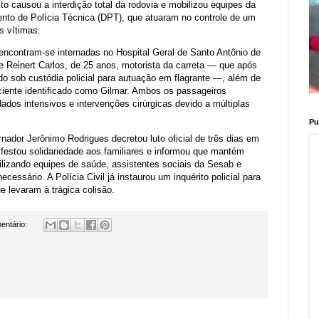
to causou a interdição total da rodovia e mobilizou equipes da
to de Polícia Técnica (DPT), que atuaram no controle de um
s vítimas.
encontram-se internadas no Hospital Geral de Santo Antônio de
e Reinert Carlos, de 25 anos, motorista da carreta — que após
rido sob custódia policial para autuação em flagrante —, além de
aciente identificado como Gilmar. Ambos os passageiros
os intensivos e intervenções cirúrgicas devido a múltiplas
Pu
nador Jerônimo Rodrigues decretou luto oficial de três dias em
festou solidariedade aos familiares e informou que mantém
ilizando equipes de saúde, assistentes sociais da Sesab e
cessário. A Polícia Civil já instaurou um inquérito policial para
e levaram à trágica colisão.
entário: