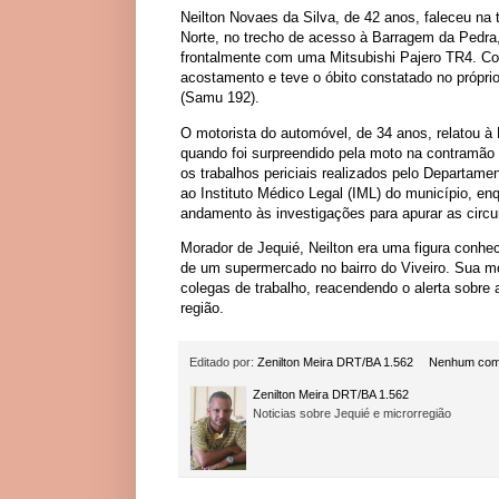
Neilton Novaes da Silva, de 42 anos, faleceu na
Norte, no trecho de acesso à Barragem da Pedra,
frontalmente com uma Mitsubishi Pajero TR4. Com
acostamento e teve o óbito constatado no própri
(Samu 192).
O motorista do automóvel, de 34 anos, relatou à P
quando foi surpreendido pela moto na contramão 
os trabalhos periciais realizados pelo Departame
ao Instituto Médico Legal (IML) do município, enq
andamento às investigações para apurar as circu
Morador de Jequié, Neilton era uma figura conhe
de um supermercado no bairro do Viveiro. Sua mo
colegas de trabalho, reacendendo o alerta sobre 
região.
Editado por:
Zenilton Meira DRT/BA 1.562
Nenhum com
Zenilton Meira DRT/BA 1.562
Noticias sobre Jequié e microrregião