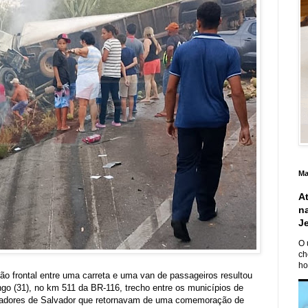
Ma
A
n
J
O 
ch
ho
ão frontal entre uma carreta e uma van de passageiros resultou
go (31), no km 511 da BR-116, trecho entre os municípios de
moradores de Salvador que retornavam de uma comemoração de