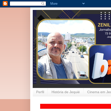
Perfil
História de Jequié
Cinema em Je