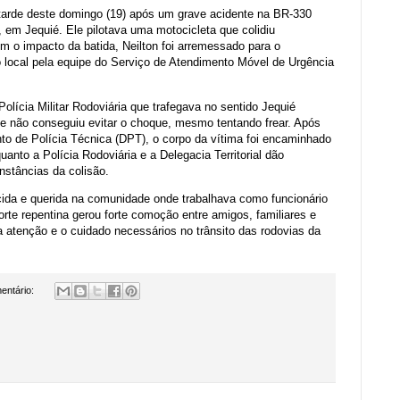
 tarde deste domingo (19) após um grave acidente na BR-330
 em Jequié. Ele pilotava uma motocicleta que colidiu
 o impacto da batida, Neilton foi arremessado para o
o local pela equipe do Serviço de Atendimento Móvel de Urgência
olícia Militar Rodoviária que trafegava no sentido Jequié
e não conseguiu evitar o choque, mesmo tentando frear. Após
nto de Polícia Técnica (DPT), o corpo da vítima foi encaminhado
uanto a Polícia Rodoviária e a Delegacia Territorial dão
nstâncias da colisão.
cida e querida na comunidade onde trabalhava como funcionário
rte repentina gerou forte comoção entre amigos, familiares e
a atenção e o cuidado necessários no trânsito das rodovias da
entário: