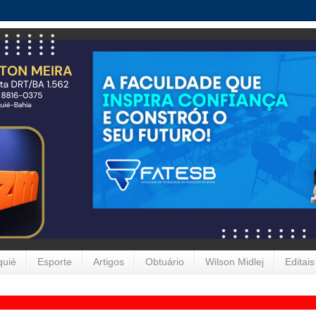
quié
Esporte
Artigos
Obtuário
Wilson Midlej
Editais