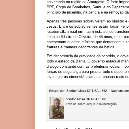
aniversário na região de Amargosa. O forte impac
PRF, Corpo de Bombeiros, Samu e do Departamen
princípio de incêndio, na perícia e na remoção da
Apenas três pessoas sobreviveram ao sinistro e 
Jesus. Entre os sobreviventes estão Tauan Felip
receber alta inicial em Itatim está sendo transfe
Jesuino Ribeiro de Oliveira, de 45 anos, e um p
apresentam quadros clínicos que demandam cuidad
fraturas e traumas decorrentes da batida.
Em decorrência da gravidade do ocorrido, o gover
todo o estado da Bahia. O governo estadual mani
diálogo constante com as prefeituras locais, mob
forças de segurança para prestar todo o suporte ne
investigar as circunstâncias e as causas reais qu
Editado por:
Zenilton Meira DRT/BA 1.562
Nenhum com
Zenilton Meira DRT/BA 1.562
Noticias sobre Jequié e microrregião