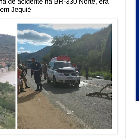
tima de acidente na BR-330 Norte, era
 em Jequié