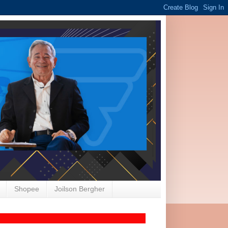
Shopee
Joilson Bergher