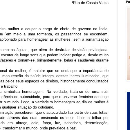
Pu
¹Rita de Cassia Vieira
meira mulher a ocupar o cargo de chefe de governo na Índia,
ue “em meio a uma tormenta, os passarinhos se escondem,
apropriado para homenagear as mulheres, sem a romantização
omo as águias, que além de desfrutar de visão privilegiada,
escutar de longe sons que podem indicar perigo e, desde muito
azeres e tornam-se, brilhantemente, belas e saudáveis durante
nal da mulher, é salutar que se destaque a importância do
 manutenção da saúde integral desses seres iluminados, que
as pelos seus espaços de direitos, historicamente conquistados
e trabalho.
 simbólica homenagem. Na verdade, trata-se de uma sutil
rtância do autocuidado, para que o universo feminino continue
tar o mundo. Logo, a verdadeira homenagem ao dia da mulher é
 qualquer situação do cotidiano.
minação perceberem que o autocuidado faz parte de suas lutas,
de através das eras, ensinando os seus filhos a trilhar por
ida em abraço, colo, força, luz, sabedoria, determinação,
el transformar o mundo, onde prevalece a paz.