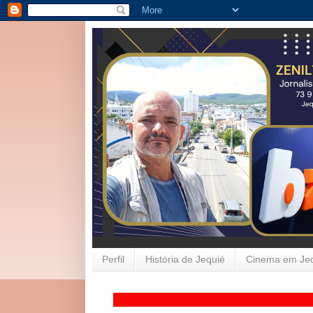
Perfil
História de Jequié
Cinema em Je