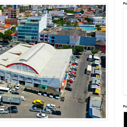
Pu
Pu