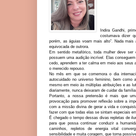
Indira Gandhi, pri
costumava dizer q
porém, as águias voam mais alto”. Nada mais 
equivocada de outrora.
Em sentido metafórico, toda mulher deve ser c
possuem uma audição incrível. Elas conseguem 
cedo, aprendem a ter calma em meio aos seus af
o merecido repouso.
No mês em que se comemora o dia internacio
autocuidado no universo feminino, bem como a
mesmo em meio às múltiplas atribuições e as lut
diariamente, nunca deixaram de cuidar da família 
Portanto, a nossa pretensão é mais que uma
provocação para promover reflexão sobre a impo
com a missão divina de gerar a vida e conquis
fazer com que todas elas se sintam especiais em
É chegado o tempo dessas divas repletas de ilu
para que possa continuar conduzir a humanida
caminhos, repletos de energia vital converg
sensibilidade e muita coragem, que torna possív