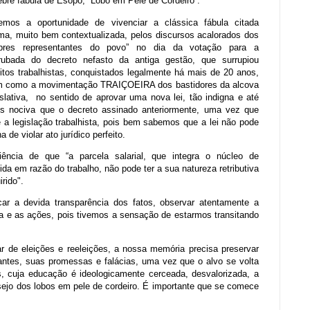
ebre fábula de Esopo, “Lobo em Pele de Cordeiro”.
emos a oportunidade de vivenciar a clássica fábula citada
ma, muito bem contextualizada, pelos discursos acalorados dos
obres representantes do povo” no dia da votação para a
rubada do decreto nefasto da antiga gestão, que surrupiou
eitos trabalhistas, conquistados legalmente há mais de 20 anos,
 como a movimentação TRAIÇOEIRA dos bastidores da alcova
islativa, no sentido de aprovar uma nova lei, tão indigna e até
s nociva que o decreto assinado anteriormente, uma vez que
e a legislação trabalhista, pois bem sabemos que a lei não pode
a de violar ato jurídico perfeito.
iência de que “a parcela salarial, que integra o núcleo de
vida em razão do trabalho, não pode ter a sua natureza retributiva
irido".
ar a devida transparência dos fatos, observar atentamente a
una e as ações, pois tivemos a sensação de estarmos transitando
r de eleições e reeleições, a nossa memória precisa preservar
antes, suas promessas e falácias, uma vez que o alvo se volta
s, cuja educação é ideologicamente cerceada, desvalorizada, a
esejo dos lobos em pele de cordeiro. É importante que se comece