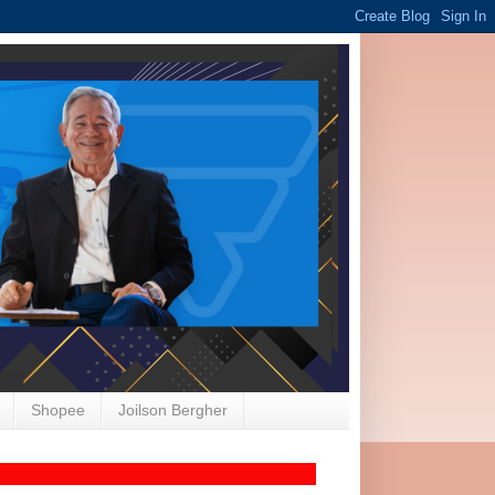
Shopee
Joilson Bergher