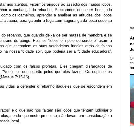
tarmos atentos. Ficarmos ariscos ao assédio dos muitos lobos,
anhar a confiança do rebanho. Precisamos conhecer bem todo
 como os carneiros, aprender a analisar as atitudes dos lobos
a alcateia, para garantir a fuga com segurança da boca sedenta
Ma
io do rebanho, que quando deixa de ser massa de manobra e se
A
ontrário do perigo. Pois os “lobos em pele de cordeiro” usam a
n
duos que escondem as suas verdadeiras índoles atrás de falsas
J
a nossa “cidade sol”, que poderia ser a “cidade educadora”,
O 
ch
cuidado com os falsos profetas. Eles chegam disfarçados de
ho
. "Vocês os conhecerão pelos que eles fazem. Os espinheiros
 (Mateus 7:15-16).
suas vidas a defender o rebanho daqueles que se escondem em
 ratos” e o que não nos faltam são lobos que tentam ludibriar o
e eles, sendo que neste processo, não levam em consideração a
edade local.