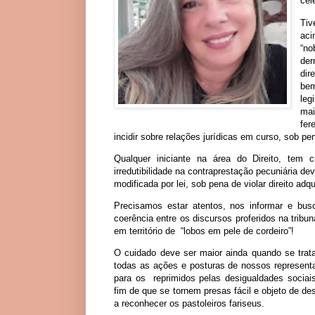
cél
Tiv
aci
“n
der
dir
bem
leg
mai
fer
incidir sobre relações jurídicas em curso, sob pen
Qualquer iniciante na área do Direito, tem c
irredutibilidade na contraprestação pecuniária de
modificada por lei, sob pena de violar direito adqu
Precisamos estar atentos, nos informar e busc
coerência entre os discursos proferidos na trib
em território de “lobos em pele de cordeiro”!
O cuidado deve ser maior ainda quando se trata
todas as ações e posturas de nossos represent
para os reprimidos pelas desigualdades sociai
fim de que se tornem presas fácil e objeto de d
a reconhecer os pastoleiros fariseus.