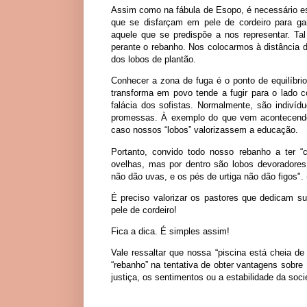
Assim como na fábula de Esopo, é necessário es
que se disfarçam em pele de cordeiro para g
aquele que se predispõe a nos representar. Tal
perante o rebanho. Nos colocarmos à distância d
dos lobos de plantão.
Conhecer a zona de fuga é o ponto de equilíbr
transforma em povo tende a fugir para o lado c
falácia dos sofistas. Normalmente, são indiví
promessas. À exemplo do que vem acontecendo n
caso nossos “lobos” valorizassem a educação.
Portanto, convido todo nosso rebanho a ter “
ovelhas, mas por dentro são lobos devoradores
não dão uvas, e os pés de urtiga não dão figos".
É preciso valorizar os pastores que dedicam 
pele de cordeiro!
Fica a dica. É simples assim!
Vale ressaltar que nossa “piscina está cheia de
“rebanho” na tentativa de obter vantagens sobr
justiça, os sentimentos ou a estabilidade da soci