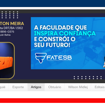
quié
Esporte
Artigos
Obtuário
Wilson Midlej
Editais