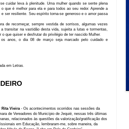
 se cuidar leva à plenitude. Uma mulher quando se sente plena
 o que é melhor para ela e para todos ao seu redor. Aprende a
s e ser resiliente. Seu espírito torna-se generoso e o amor passa
ra de recomeçar, sempre vestida de sorrisos, algumas vezes
 transitar na vastidão desta vida, sujeita a lutas e tormentas,
r o que quiser e desfrutar do privilégio de ter nascido Mulher.
os anos, o dia 08 de março seja marcado pelo cuidado e
iada em Letras.
RDEIRO
 Rita Vieira
- Os acontecimentos ocorridos nas sessões da
ara de Vereadores do Município de Jequié, nessas três últimas
anas, relacionados às questões da valorização/gratificação dos
fissionais em Educação, lembraram-me, sobre maneira, da