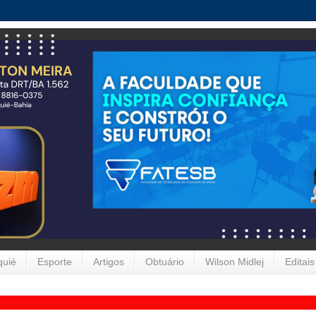
quié
Esporte
Artigos
Obtuário
Wilson Midlej
Editais