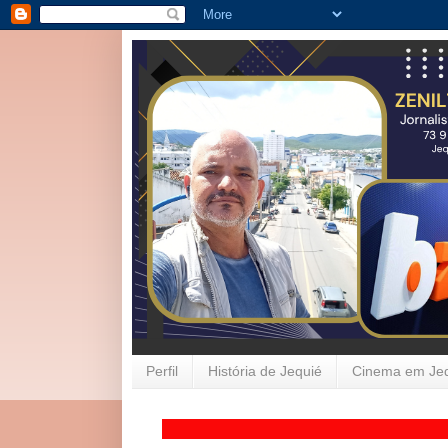
Perfil
História de Jequié
Cinema em Je