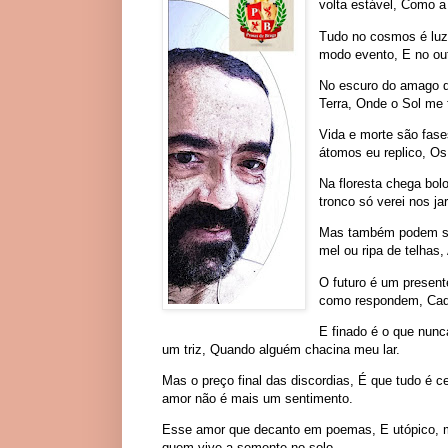
volta estável, Como a
Tudo no cosmos é luz
modo evento, E no ou
No escuro do amago da
Terra, Onde o Sol me f
Vida e morte são fase
átomos eu replico, Os
Na floresta chega bol
tronco só verei nos ja
Mas também podem ser
mel ou ripa de telhas
O futuro é um present
como respondem, Cada
E finado é o que nunc
um triz, Quando alguém chacina meu lar.
Mas o preço final das discordias, É que tudo é 
amor não é mais um sentimento.
Esse amor que decanto em poemas, E utópico, m
quem vive a semente no solo.