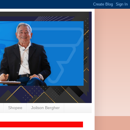
Shopee
Joilson Bergher