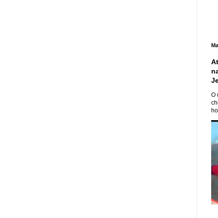
Ma
A
n
J
O 
ch
ho