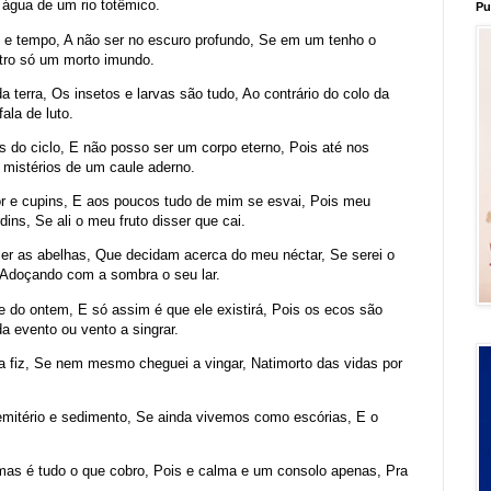
 água de um rio totêmico.
Pu
 e tempo, A não ser no escuro profundo, Se em um tenho o
tro só um morto imundo.
 terra, Os insetos e larvas são tudo, Ao contrário do colo da
ala de luto.
s do ciclo, E não posso ser um corpo eterno, Pois até nos
 mistérios de um caule aderno.
or e cupins, E aos poucos tudo de mim se esvai, Pois meu
rdins, Se ali o meu fruto disser que cai.
 as abelhas, Que decidam acerca do meu néctar, Se serei o
, Adoçando com a sombra o seu lar.
e do ontem, E só assim é que ele existirá, Pois os ecos são
 evento ou vento a singrar.
a fiz, Se nem mesmo cheguei a vingar, Natimorto das vidas por
cemitério e sedimento, Se ainda vivemos como escórias, E o
as é tudo o que cobro, Pois e calma e um consolo apenas, Pra