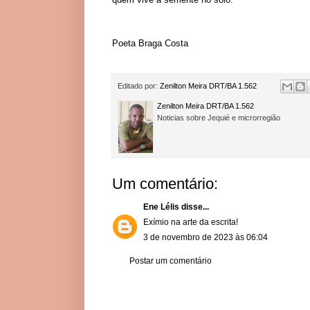
Poeta Braga Costa
Editado por:
Zenilton Meira DRT/BA 1.562
Zenilton Meira DRT/BA 1.562
Noticias sobre Jequié e microrregião
Um comentário:
Ene Lélis
disse...
Exímio na arte da escrita!
3 de novembro de 2023 às 06:04
Postar um comentário