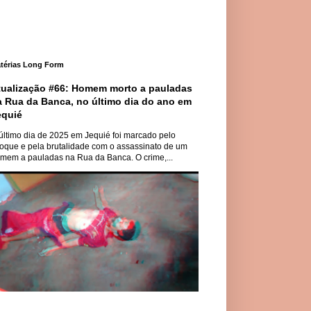
térias Long Form
tualização #66: Homem morto a pauladas
a Rua da Banca, no último dia do ano em
equié
último dia de 2025 em Jequié foi marcado pelo
oque e pela brutalidade com o assassinato de um
mem a pauladas na Rua da Banca. O crime,...