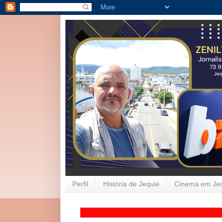
Perfil
História de Jequié
Cinema em Je