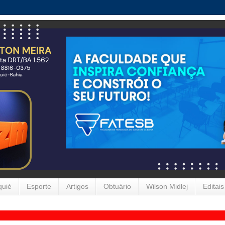
quié
Esporte
Artigos
Obtuário
Wilson Midlej
Editais