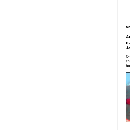
Ma
A
n
J
O 
ch
ho