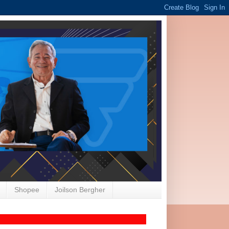
Shopee
Joilson Bergher