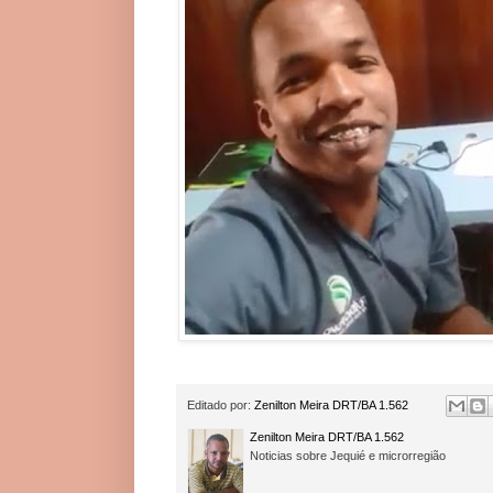
Editado por:
Zenilton Meira DRT/BA 1.562
Zenilton Meira DRT/BA 1.562
Noticias sobre Jequié e microrregião