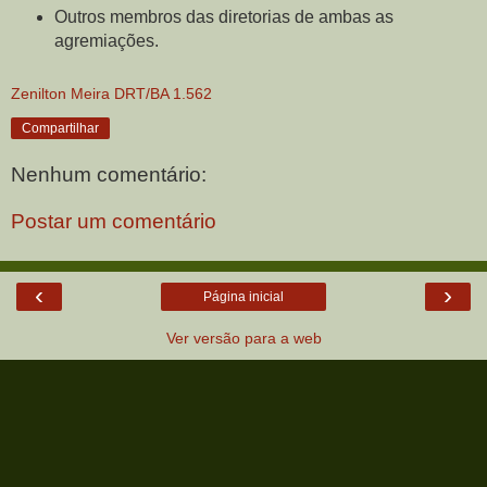
Outros membros das diretorias de ambas as
agremiações.
Zenilton Meira DRT/BA 1.562
Compartilhar
Nenhum comentário:
Postar um comentário
‹
›
Página inicial
Ver versão para a web