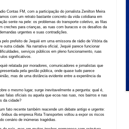
dio Contas FM, com a participação do jornalista Zenilton Meira
ramos com um retrato bastante concreto da vida cotidiana em
ção sente na pele: os problemas do transporte coletivo, as filas
 em creches para crianças, as ruas com buracos e os desafios da
s demandas urgentes e suas contradições.
a pelo prefeito de Jequié em uma emissora de rádio de Vitória da
 outra cidade. Na narrativa oficial, Jequié parece funcionar
ificuldades, serviços públicos em pleno funcionamento, ruas
los significativos.
uié relatada por moradores, comunicadores e jornalistas que
 apresentada pela gestão pública, onde quase tudo parece
pinião, mas de uma distância evidente entre a experiência da
obre o mesmo lugar, surge inevitavelmente a pergunta: qual é,
as falas oficiais ou aquela que ecoa nas ruas, nos bairros e nas
s da cidade?
um fato recente também reacende um debate antigo e urgente:
 ônibus da empresa Rota Transportes voltou a expor os riscos
do cenário de inúmeras tragédias.
ias do país, mas em muitos trechos permanece com estrutura