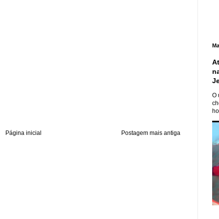
Ma
A
n
J
O 
ch
ho
Página inicial
Postagem mais antiga