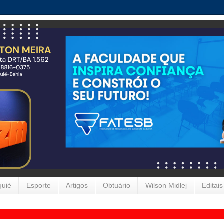
quié
Esporte
Artigos
Obtuário
Wilson Midlej
Editais