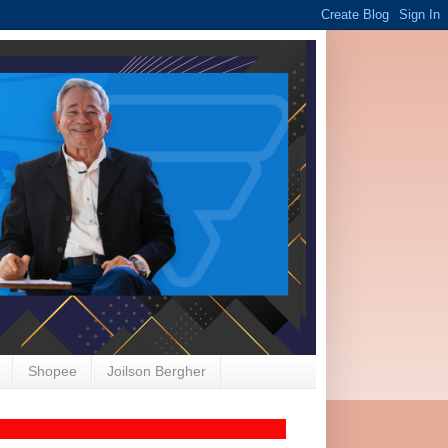
Shopee
Joilson Bergher