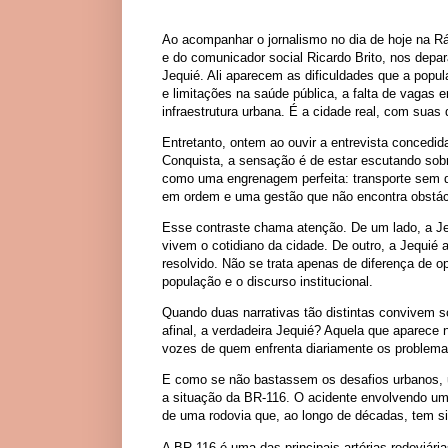
Ao acompanhar o jornalismo no dia de hoje na Rá
e do comunicador social Ricardo Brito, nos depa
Jequié. Ali aparecem as dificuldades que a popula
e limitações na saúde pública, a falta de vagas
infraestrutura urbana. É a cidade real, com sua
Entretanto, ontem ao ouvir a entrevista concedid
Conquista, a sensação é de estar escutando sobre
como uma engrenagem perfeita: transporte sem d
em ordem e uma gestão que não encontra obstácu
Esse contraste chama atenção. De um lado, a Jeq
vivem o cotidiano da cidade. De outro, a Jequié
resolvido. Não se trata apenas de diferença de o
população e o discurso institucional.
Quando duas narrativas tão distintas convivem s
afinal, a verdadeira Jequié? Aquela que aparece n
vozes de quem enfrenta diariamente os problema
E como se não bastassem os desafios urbanos, 
a situação da BR-116. O acidente envolvendo um
de uma rodovia que, ao longo de décadas, tem si
A BR-116 é uma das principais artérias rodoviár