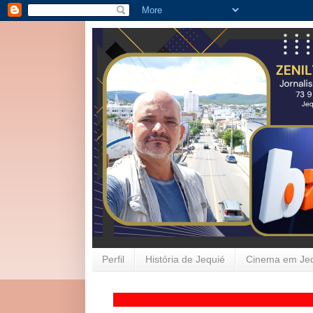
Perfil
História de Jequié
Cinema em Je