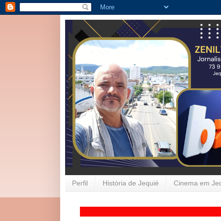
Perfil
História de Jequié
Cinema em Je