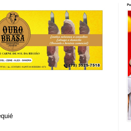
Pu
equié