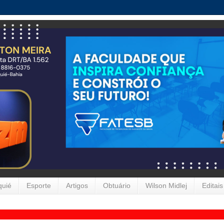
quié
Esporte
Artigos
Obtuário
Wilson Midlej
Editais