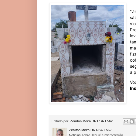
"Ze
sá
vi
Pre
le
ta
ma
fi
co
se
a p
Vo
In
Editado por:
Zenilton Meira DRT/BA 1.562
Zenilton Meira DRT/BA 1.562
Noticias sobre Jequié e microrregião