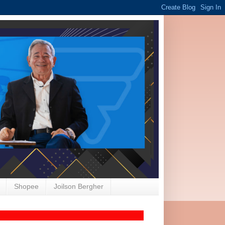
Shopee
Joilson Bergher