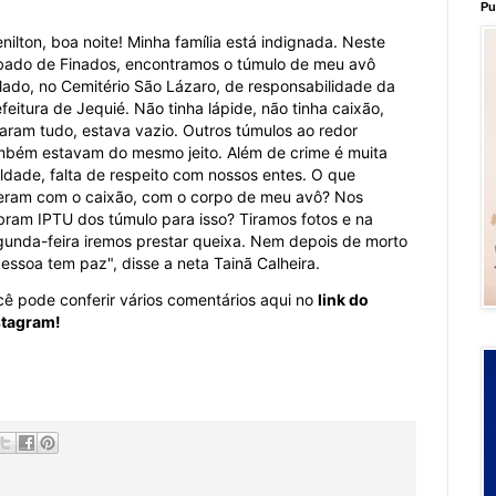
Pu
nilton, boa noite! Minha família está indignada. Neste
bado de Finados, encontramos o túmulo de meu avô
olado, no Cemitério São Lázaro, de responsabilidade da
feitura de Jequié. Não tinha lápide, não tinha caixão,
varam tudo, estava vazio. Outros túmulos ao redor
mbém estavam do mesmo jeito. Além de crime é muita
ldade, falta de respeito com nossos entes. O que
zeram com o caixão, com o corpo de meu avô? Nos
bram IPTU dos túmulo para isso? Tiramos fotos e na
gunda-feira iremos prestar queixa. Nem depois de morto
essoa tem paz", disse a neta Tainã Calheira.
cê pode conferir vários comentários aqui no
link do
stagram!