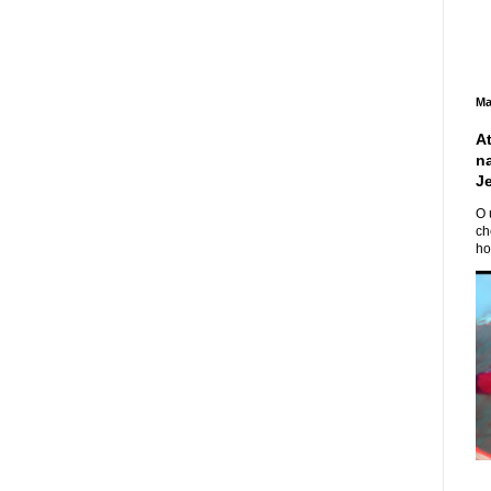
Ma
A
n
J
O 
ch
ho