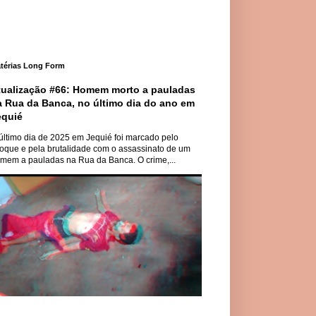
térias Long Form
tualização #66: Homem morto a pauladas
a Rua da Banca, no último dia do ano em
equié
último dia de 2025 em Jequié foi marcado pelo
oque e pela brutalidade com o assassinato de um
mem a pauladas na Rua da Banca. O crime,...