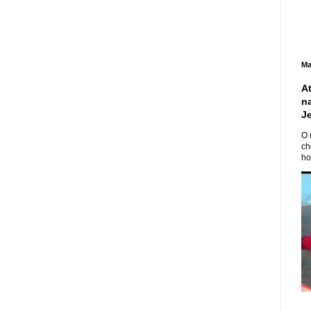
Ma
A
n
J
O 
ch
ho