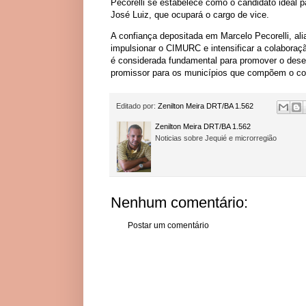
Pecorelli se estabelece como o candidato ideal p
José Luiz, que ocupará o cargo de vice.
A confiança depositada em Marcelo Pecorelli, al
impulsionar o CIMURC e intensificar a colaboraç
é considerada fundamental para promover o dese
promissor para os municípios que compõem o co
Editado por:
Zenilton Meira DRT/BA 1.562
Zenilton Meira DRT/BA 1.562
Noticias sobre Jequié e microrregião
Nenhum comentário:
Postar um comentário