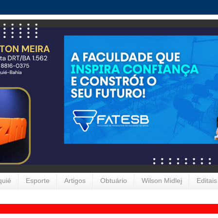
quié
Esporte
Artigos
Obtuário
Wilson Midlej
Editais