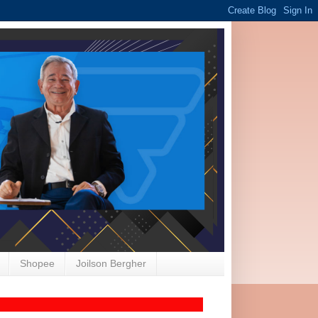
Shopee
Joilson Bergher