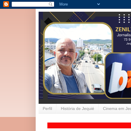
Perfil
História de Jequié
Cinema em Je