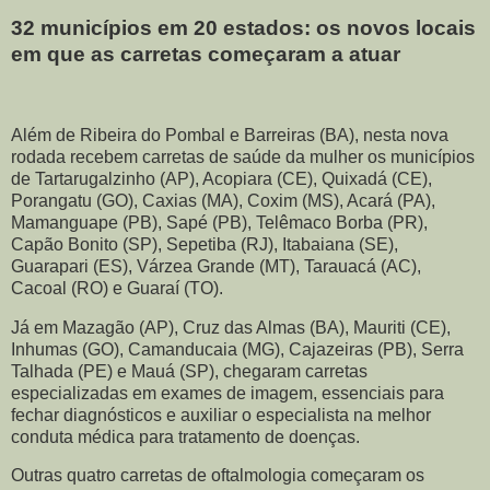
32 municípios em 20 estados: os novos locais
em que as carretas começaram a atuar
Além de Ribeira do Pombal e Barreiras (BA), nesta nova
rodada recebem carretas de saúde da mulher os municípios
de Tartarugalzinho (AP), Acopiara (CE), Quixadá (CE),
Porangatu (GO), Caxias (MA), Coxim (MS), Acará (PA),
Mamanguape (PB), Sapé (PB), Telêmaco Borba (PR),
Capão Bonito (SP), Sepetiba (RJ), Itabaiana (SE),
Guarapari (ES), Várzea Grande (MT), Tarauacá (AC),
Cacoal (RO) e Guaraí (TO).
Já em Mazagão (AP), Cruz das Almas (BA), Mauriti (CE),
Inhumas (GO), Camanducaia (MG), Cajazeiras (PB), Serra
Talhada (PE) e Mauá (SP), chegaram carretas
especializadas em exames de imagem, essenciais para
fechar diagnósticos e auxiliar o especialista na melhor
conduta médica para tratamento de doenças.
Outras quatro carretas de oftalmologia começaram os