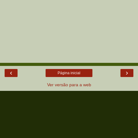
‹
›
Página inicial
Ver versão para a web