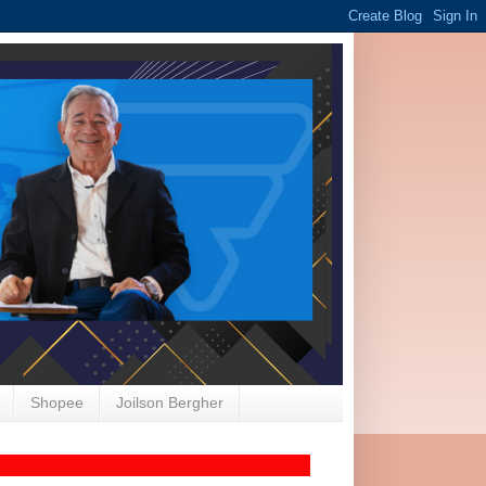
Shopee
Joilson Bergher