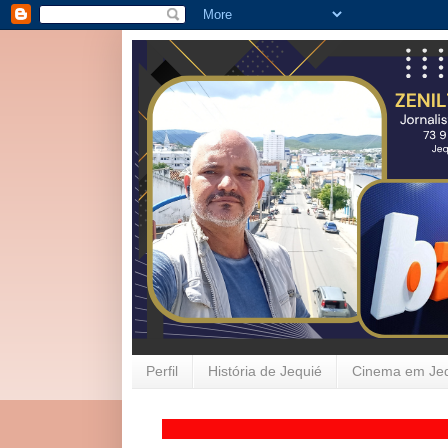
Perfil
História de Jequié
Cinema em Je