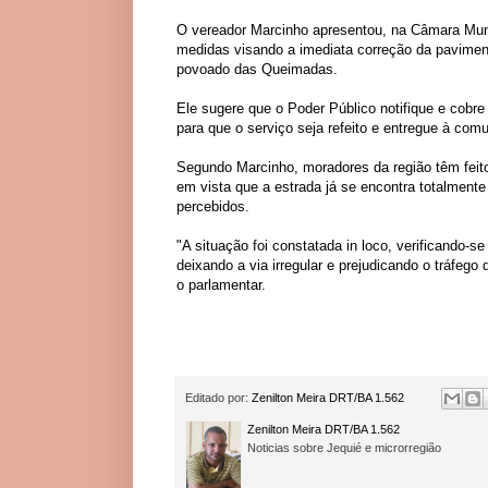
O vereador Marcinho
apresentou, na
Câmara Mun
medidas visando a imediata correção da
pavimen
povoado das Queimadas
.
Ele sugere que o
Poder Público
notifique e cobre
para que o serviço seja refeito e entregue à com
Segundo Marcinho, moradores da região têm feit
em vista que a estrada já se encontra totalmente
percebidos.
"A situação foi constatada in loco, verificando-
deixando a via irregular e prejudicando o tráfego
o parlamentar.
Editado por:
Zenilton Meira DRT/BA 1.562
Zenilton Meira DRT/BA 1.562
Noticias sobre Jequié e microrregião