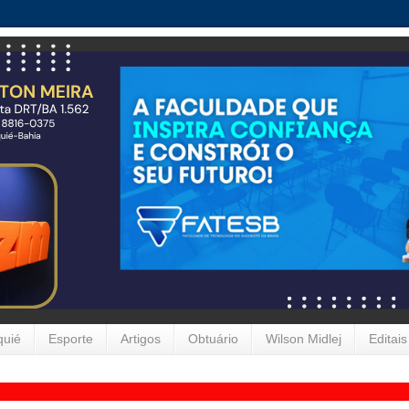
quié
Esporte
Artigos
Obtuário
Wilson Midlej
Editais