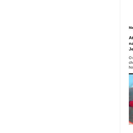
Ma
A
n
J
O 
ch
ho