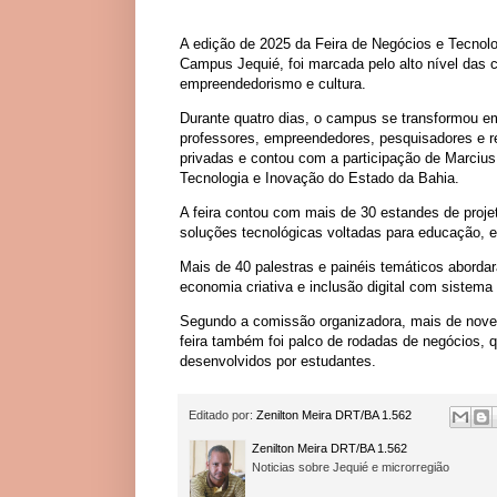
A edição de 2025 da Feira de Negócios e Tecnolo
Campus Jequié, foi marcada pelo alto nível das c
empreendedorismo e cultura.
Durante quatro dias, o campus se transformou em
professores, empreendedores, pesquisadores e re
privadas e contou com a participação de Marcius
Tecnologia e Inovação do Estado da Bahia.
A feira contou com mais de 30 estandes de proje
soluções tecnológicas voltadas para educação, e
Mais de 40 palestras e painéis temáticos abordara
economia criativa e inclusão digital com sistema
Segundo a comissão organizadora, mais de nove m
feira também foi palco de rodadas de negócios, 
desenvolvidos por estudantes.
Editado por:
Zenilton Meira DRT/BA 1.562
Zenilton Meira DRT/BA 1.562
Noticias sobre Jequié e microrregião