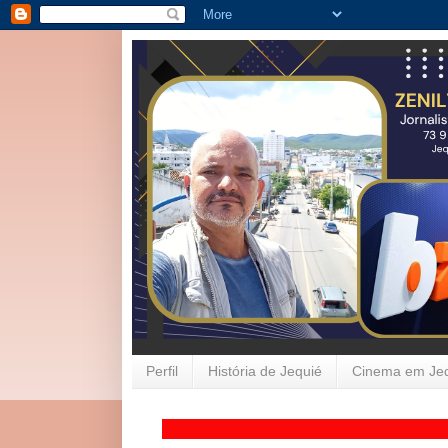
Perfil
História de Jequié
Cinema em Je