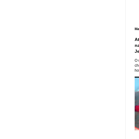
Ma
A
n
J
O 
ch
ho