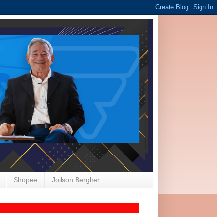
Shopee
Joilson Bergher