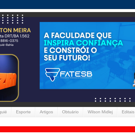
quié
Esporte
Artigos
Obtuário
Wilson Midlej
Editais