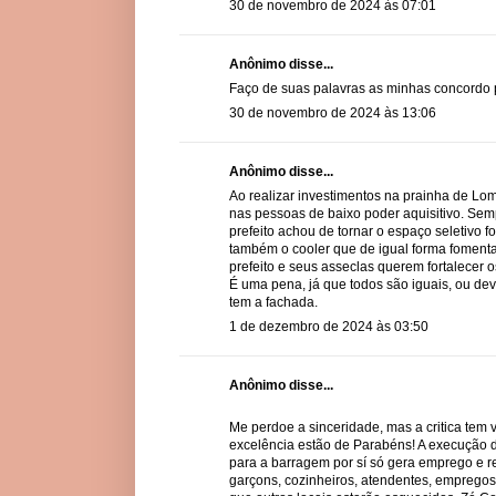
30 de novembro de 2024 às 07:01
Anônimo disse...
Faço de suas palavras as minhas concordo
30 de novembro de 2024 às 13:06
Anônimo disse...
Ao realizar investimentos na prainha de L
nas pessoas de baixo poder aquisitivo. Semp
prefeito achou de tornar o espaço seletivo f
também o cooler que de igual forma fomenta
prefeito e seus asseclas querem fortalecer os
É uma pena, já que todos são iguais, ou de
tem a fachada.
1 de dezembro de 2024 às 03:50
Anônimo disse...
Me perdoe a sinceridade, mas a critica tem v
excelência estão de Parabéns! A execução de
para a barragem por sí só gera emprego e r
garçons, cozinheiros, atendentes, empregos d