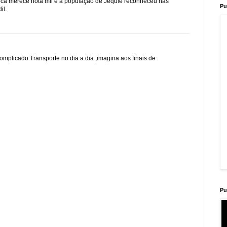
Cocá merece nota mil e a população de Jequié reconheceu nas
Pu
il.
 complicado Transporte no dia a dia ,imagina aos finais de
Pu