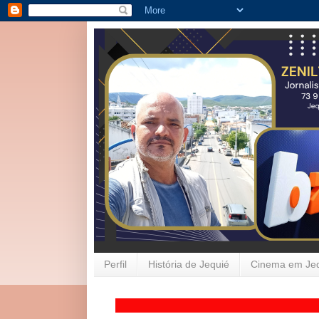
Perfil
História de Jequié
Cinema em Je