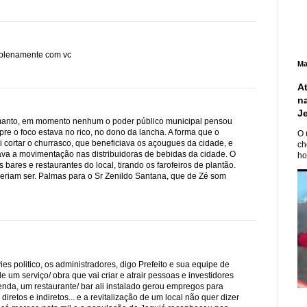
 plenamente com vc
Ma
A
n
J
omanto, em momento nenhum o poder público municipal pensou
re o foco estava no rico, no dono da lancha. A forma que o
O 
oi cortar o churrasco, que beneficiava os açougues da cidade, e
ch
va a movimentação nas distribuidoras de bebidas da cidade. O
ho
 bares e restaurantes do local, tirando os farofeiros de plantão.
veriam ser. Palmas para o Sr Zenildo Santana, que de Zé som
ies politico, os administradores, digo Prefeito e sua equipe de
 um serviço/ obra que vai criar e atrair pessoas e investidores
enda, um restaurante/ bar ali instalado gerou empregos para
iretos e indiretos... e a revitalização de um local não quer dizer