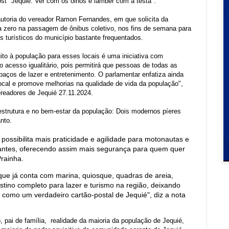
Post "Jequié: Ver com os olhos e lamber com a testa".
autoria do vereador Ramon Fernandes, em que solicita da
rifa zero na passagem de ônibus coletivo, nos fins de semana para
 turísticos do município bastante frequentados.
ito à população para esses locais é uma iniciativa com
o acesso igualitário, pois permitirá que pessoas de todas as
ços de lazer e entretenimento. O parlamentar enfatiza ainda
local e promove melhorias na qualidade de vida da população",
ereadores de Jequié 27.11.2024.
aestrutura e no bem-estar da população: Dois modernos píeres
nto.
ssibilita mais praticidade e agilidade para motonautas e
sitantes, oferecendo assim mais segurança para quem quer
rainha.
que já conta com marina, quiosque, quadras de areia,
stino completo para lazer e turismo na região, deixando
como um verdadeiro cartão-postal de Jequié", diz a nota
, pai de família, realidade da maioria da população de Jequié,