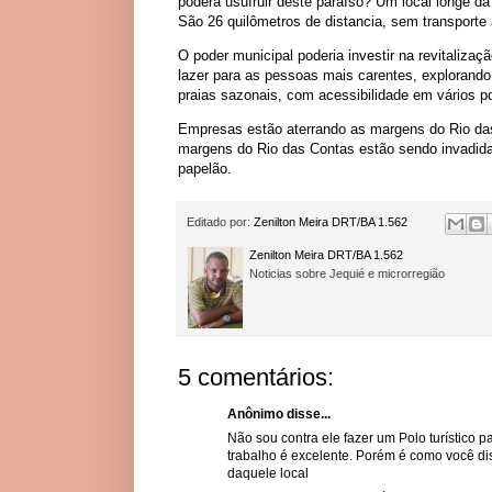
poderá usufruir deste paraíso? Um local longe da
São 26 quilômetros de distancia, sem transporte 
O poder municipal poderia investir na revitaliza
lazer para as pessoas mais carentes, explorand
praias sazonais, com acessibilidade em vários p
Empresas estão aterrando as margens do Rio das
margens do Rio das Contas estão sendo invadidas
papelão.
Editado por:
Zenilton Meira DRT/BA 1.562
Zenilton Meira DRT/BA 1.562
Noticias sobre Jequié e microrregião
5 comentários:
Anônimo disse...
Não sou contra ele fazer um Polo turístico p
trabalho é excelente. Porém é como você di
daquele local