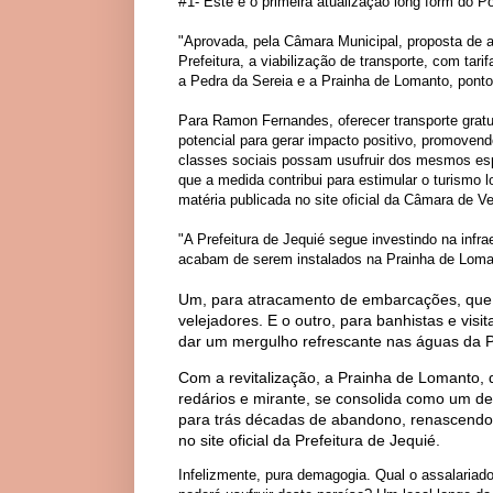
#
1- Este é o primeira atualização long form do 
"Aprovada, pela Câmara Municipal, proposta de 
Prefeitura, a viabilização de transporte, com ta
a Pedra da Sereia e a Prainha de Lomanto, pontos
Para Ramon Fernandes, oferecer transporte gratu
potencial para gerar impacto positivo, promovend
classes sociais possam usufruir dos mesmos espa
que a medida contribui para estimular o turismo 
matéria publicada no site oficial da Câmara de V
"A Prefeitura de Jequié segue investindo na infr
acabam de serem instalados na Prainha de Loma
Um, para atracamento de embarcações, que po
velejadores. E o outro, para banhistas e vi
dar um mergulho refrescante nas águas da P
Com a revitalização, a Prainha de Lomanto, 
redários e mirante, se consolida como um de
para trás décadas de abandono, renascendo 
no site oficial da Prefeitura de Jequié.
Infelizmente, pura demagogia. Qual o assalariado