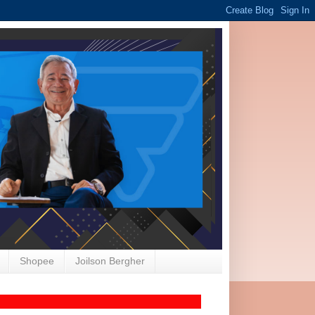
Shopee
Joilson Bergher