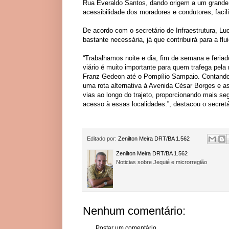
Rua Everaldo Santos, dando origem a um grande c
acessibilidade dos moradores e condutores, faci
De acordo com o secretário de Infraestrutura, L
bastante necessária, já que contribuirá para a flu
“Trabalhamos noite e dia, fim de semana e feria
viário é muito importante para quem trafega pela
Franz Gedeon até o Pompílio Sampaio. Contando co
uma rota alternativa à Avenida César Borges e 
vias ao longo do trajeto, proporcionando mais se
acesso à essas localidades.”, destacou o secretá
Editado por:
Zenilton Meira DRT/BA 1.562
Zenilton Meira DRT/BA 1.562
Noticias sobre Jequié e microrregião
Nenhum comentário:
Postar um comentário