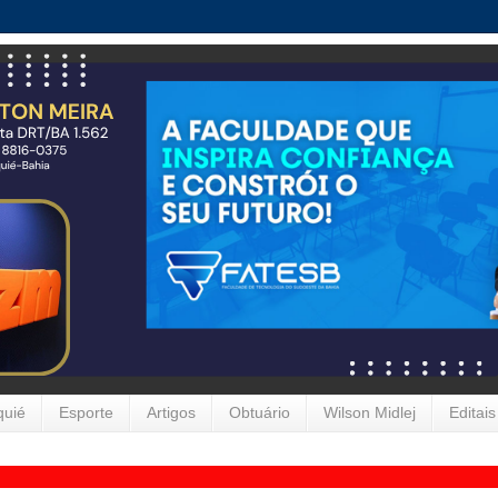
quié
Esporte
Artigos
Obtuário
Wilson Midlej
Editais