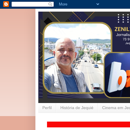
Perfil
História de Jequié
Cinema em Je