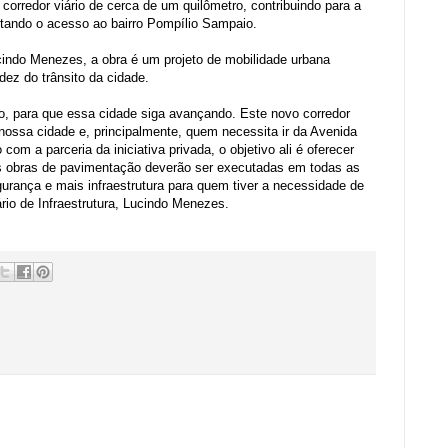
orredor viário de cerca de um quilômetro, contribuindo para a
litando o acesso ao bairro Pompílio Sampaio.
ucindo Menezes, a obra é um projeto de mobilidade urbana
idez do trânsito da cidade.
do, para que essa cidade siga avançando. Este novo corredor
 nossa cidade e, principalmente, quem necessita ir da Avenida
m a parceria da iniciativa privada, o objetivo ali é oferecer
as obras de pavimentação deverão ser executadas em todas as
gurança e mais infraestrutura para quem tiver a necessidade de
rio de Infraestrutura, Lucindo Menezes.