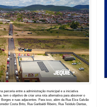
a parceria entre a administração municipal e a iniciativa
 tem o objetivo de criar uma rota alternativa para absorver o
ar Borges e ruas adjacentes. Para isso, além da Rua Elza Galvão
rredor Costa Brito, Rua Garibaldi Ribeiro, Rua Teódulo Dantas,