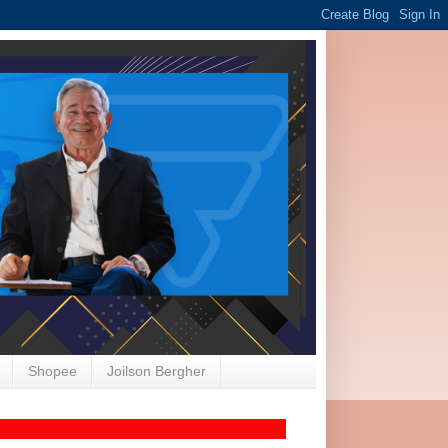
Shopee
Joilson Bergher