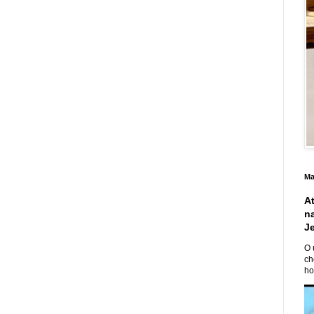
Ma
A
n
J
O 
ch
ho