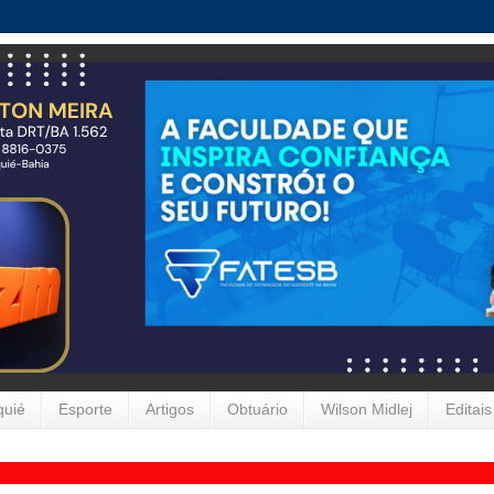
quié
Esporte
Artigos
Obtuário
Wilson Midlej
Editais