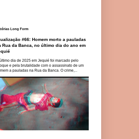
térias Long Form
tualização #66: Homem morto a pauladas
a Rua da Banca, no último dia do ano em
equié
último dia de 2025 em Jequié foi marcado pelo
oque e pela brutalidade com o assassinato de um
mem a pauladas na Rua da Banca. O crime,...