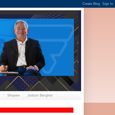
Shopee
Joilson Bergher