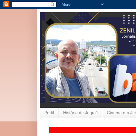
Perfil
História de Jequié
Cinema em Je