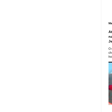
Ma
A
n
J
O 
ch
ho