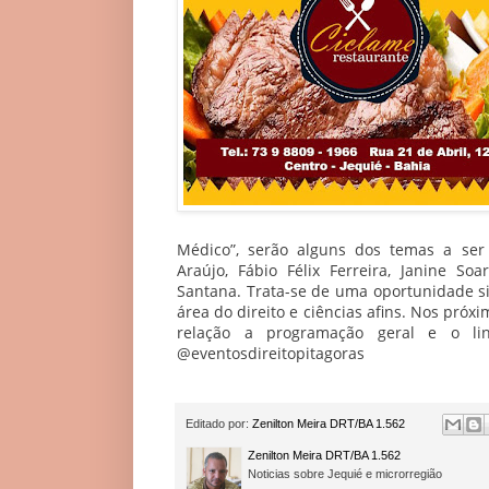
Médico”, serão alguns dos temas a ser
Araújo, Fábio Félix Ferreira, Janine So
Santana. Trata-se de uma oportunidade si
área do direito e ciências afins. Nos próx
relação a programação geral e o lin
@eventosdireitopitagoras
Editado por:
Zenilton Meira DRT/BA 1.562
Zenilton Meira DRT/BA 1.562
Noticias sobre Jequié e microrregião