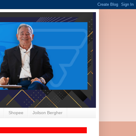
Shopee
Joilson Bergher