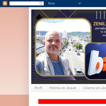
Perfil
História de Jequié
Cinema em Je