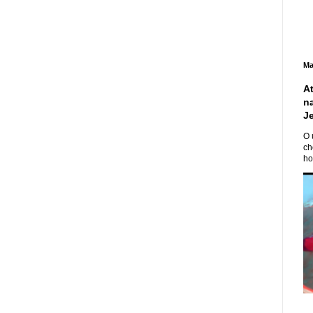
Ma
A
n
J
O 
ch
ho