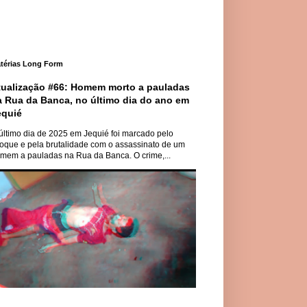
térias Long Form
tualização #66: Homem morto a pauladas
a Rua da Banca, no último dia do ano em
equié
último dia de 2025 em Jequié foi marcado pelo
oque e pela brutalidade com o assassinato de um
mem a pauladas na Rua da Banca. O crime,...