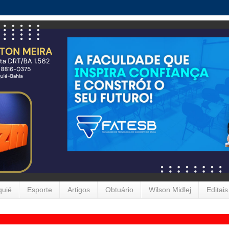
quié
Esporte
Artigos
Obtuário
Wilson Midlej
Editais