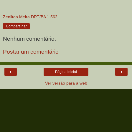
Zenilton Meira DRT/BA 1.562
Compartilhar
Nenhum comentário:
Postar um comentário
‹
›
Página inicial
Ver versão para a web