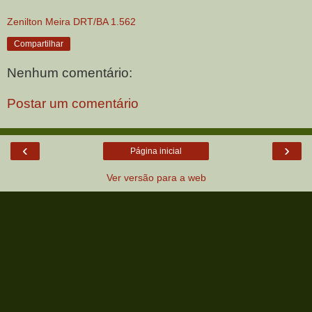
Zenilton Meira DRT/BA 1.562
Compartilhar
Nenhum comentário:
Postar um comentário
‹
›
Página inicial
Ver versão para a web