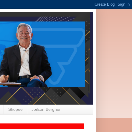
Shopee
Joilson Bergher