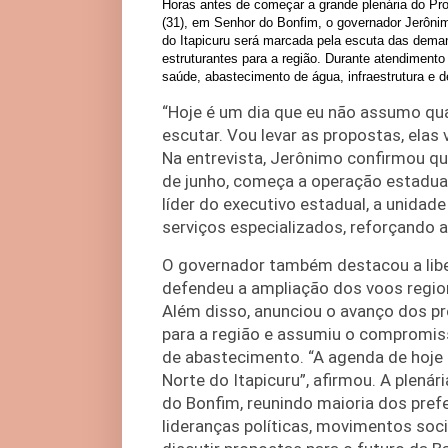
Horas antes de começar a grande plenária do Pr
(31), em Senhor do Bonfim, o governador Jerônim
do Itapicuru será marcada pela escuta das deman
estruturantes para a região. Durante atendiment
saúde, abastecimento de água, infraestrutura e
“Hoje é um dia que eu não assumo qu
escutar. Vou levar as propostas, elas 
Na entrevista, Jerônimo confirmou qu
de junho, começa a operação estadua
líder do executivo estadual, a unida
serviços especializados, reforçando a
O governador também destacou a libe
defendeu a ampliação dos voos regiona
Além disso, anunciou o avanço dos pr
para a região e assumiu o compromiss
de abastecimento. “A agenda de hoj
Norte do Itapicuru”, afirmou. A plená
do Bonfim, reunindo maioria dos prefe
lideranças políticas, movimentos soci