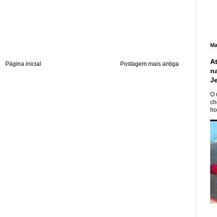
Ma
A
Página inicial
Postagem mais antiga
n
J
O 
ch
ho