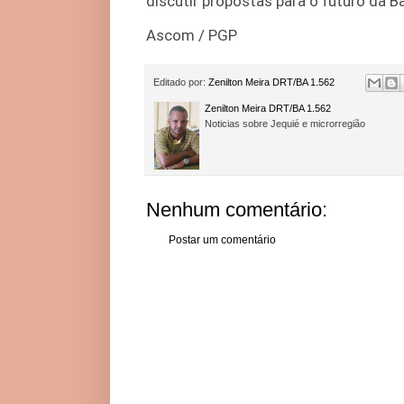
discutir propostas para o futuro da Ba
Ascom / PGP
Editado por:
Zenilton Meira DRT/BA 1.562
Zenilton Meira DRT/BA 1.562
Noticias sobre Jequié e microrregião
Nenhum comentário:
Postar um comentário