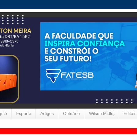
quié
Esporte
Artigos
Obtuário
Wilson Midlej
Editais