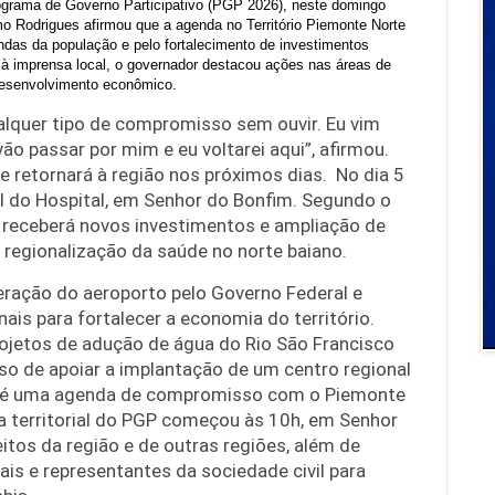
ograma de Governo Participativo (PGP 2026), neste domingo
o Rodrigues afirmou que a agenda no Território Piemonte Norte
das da população e pelo fortalecimento de investimentos
o à imprensa local, o governador destacou ações nas áreas de
 desenvolvimento econômico.
alquer tipo de compromisso sem ouvir. Eu vim
vão passar por mim e eu voltarei aqui”, afirmou.
e retornará à região nos próximos dias. No dia 5
l do Hospital, em Senhor do Bonfim. Segundo o
de receberá novos investimentos e ampliação de
 regionalização da saúde no norte baiano.
ração do aeroporto pelo Governo Federal e
is para fortalecer a economia do território.
ojetos de adução de água do Rio São Francisco
o de apoiar a implantação de um centro regional
e é uma agenda de compromisso com o Piemonte
ria territorial do PGP começou às 10h, em Senhor
itos da região e de outras regiões, além de
ais e representantes da sociedade civil para