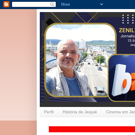
Perfil
História de Jequié
Cinema em Je