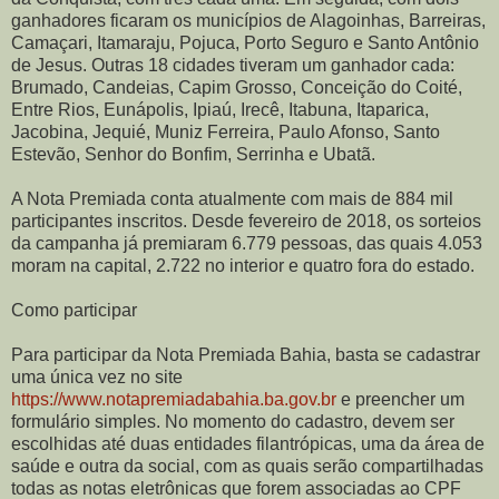
ganhadores ficaram os municípios de Alagoinhas, Barreiras,
Camaçari, Itamaraju, Pojuca, Porto Seguro e Santo Antônio
de Jesus. Outras 18 cidades tiveram um ganhador cada:
Brumado, Candeias, Capim Grosso, Conceição do Coité,
Entre Rios, Eunápolis, Ipiaú, Irecê, Itabuna, Itaparica,
Jacobina, Jequié, Muniz Ferreira, Paulo Afonso, Santo
Estevão, Senhor do Bonfim, Serrinha e Ubatã.
A Nota Premiada conta atualmente com mais de 884 mil
participantes inscritos. Desde fevereiro de 2018, os sorteios
da campanha já premiaram 6.779 pessoas, das quais 4.053
moram na capital, 2.722 no interior e quatro fora do estado.
Como participar
Para participar da Nota Premiada Bahia, basta se cadastrar
uma única vez no site
https://www.notapremiadabahia.ba.gov.br
e preencher um
formulário simples. No momento do cadastro, devem ser
escolhidas até duas entidades filantrópicas, uma da área de
saúde e outra da social, com as quais serão compartilhadas
todas as notas eletrônicas que forem associadas ao CPF