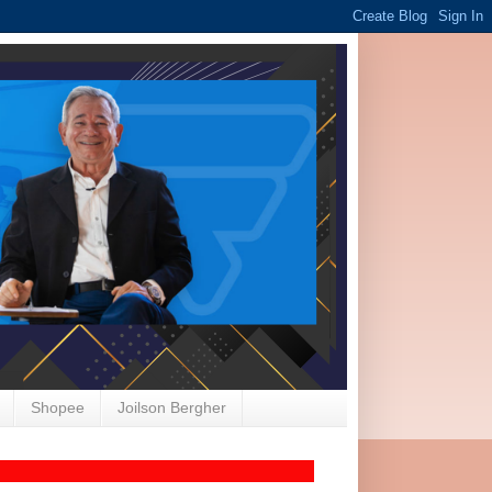
Shopee
Joilson Bergher