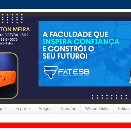
quié
Esporte
Artigos
Obtuário
Wilson Midlej
Editais