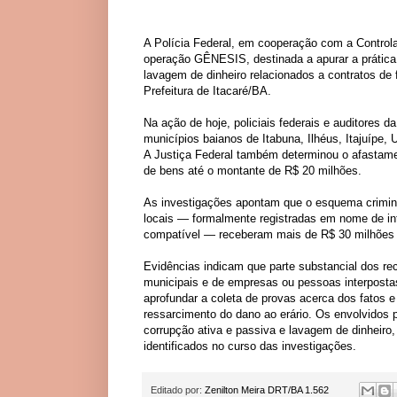
A Polícia Federal, em cooperação com a Controlado
operação GÊNESIS, destinada a apurar a prática 
lavagem de dinheiro relacionados a contratos de
Prefeitura de Itacaré/BA.
Na ação de hoje, policiais federais e auditore
municípios baianos de Itabuna, Ilhéus, Itajuípe,
A Justiça Federal também determinou o afastamen
de bens até o montante de R$ 20 milhões.
As investigações apontam que o esquema crimin
locais — formalmente registradas em nome de in
compatível — receberam mais de R$ 30 milhões d
Evidências indicam que parte substancial dos re
municipais e de empresas ou pessoas interposta
aprofundar a coleta de provas acerca dos fatos 
ressarcimento do dano ao erário. Os envolvidos p
corrupção ativa e passiva e lavagem de dinheiro
identificados no curso das investigações.
Editado por:
Zenilton Meira DRT/BA 1.562