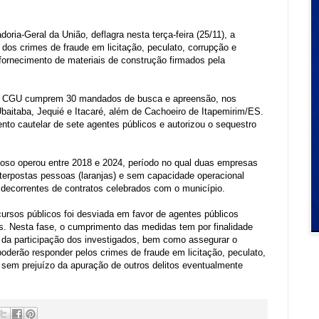
ria-Geral da União, deflagra nesta terça-feira (25/11), a
dos crimes de fraude em licitação, peculato, corrupção e
 fornecimento de materiais de construção firmados pela
s da CGU cumprem 30 mandados de busca e apreensão, nos
 Ubaitaba, Jequié e Itacaré, além de Cachoeiro de Itapemirim/ES.
to cautelar de sete agentes públicos e autorizou o sequestro
oso operou entre 2018 e 2024, período no qual duas empresas
terpostas pessoas (laranjas) e sem capacidade operacional
ecorrentes de contratos celebrados com o município.
cursos públicos foi desviada em favor de agentes públicos
s. Nesta fase, o cumprimento das medidas tem por finalidade
e da participação dos investigados, bem como assegurar o
oderão responder pelos crimes de fraude em licitação, peculato,
, sem prejuízo da apuração de outros delitos eventualmente