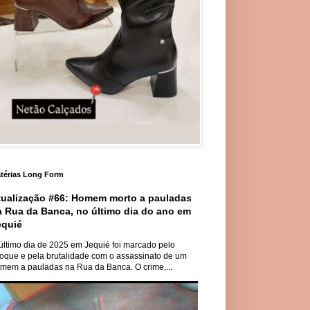
térias Long Form
tualização #66: Homem morto a pauladas
a Rua da Banca, no último dia do ano em
equié
último dia de 2025 em Jequié foi marcado pelo
oque e pela brutalidade com o assassinato de um
mem a pauladas na Rua da Banca. O crime,...