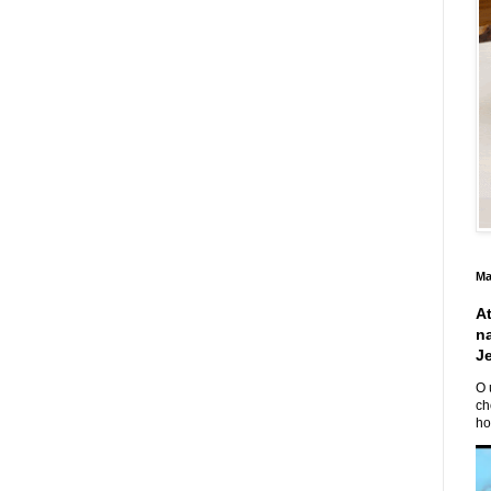
Ma
A
n
J
O 
ch
ho