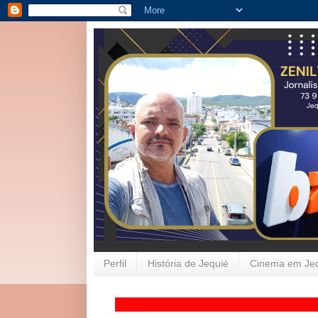
Perfil
História de Jequié
Cinema em Je