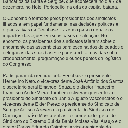
Bancários da Bahia e Sergipe, que acontecerá no dia 7 de
dezembro, no Hotel Portobello, na orla da capital baiana.
O Conselho é formado pelos presidentes dos sindicatos
filiados e tem papel fundamental nas decisões políticas e
organizativas da Feebbase, trazendo para o debate os
impactos das ações em suas bases de atuação. No
encontro, os presidentes dos sindicatos falaram sobre o
andamento das assembleias para escolha dos delegados e
delegadas das suas bases e puderam tirar dúvidas sobre
credenciamento, programação e outros pontos da logística
do Congresso.
Participaram da reunião pela Feebbase: o presidente
Hermelino Neto, o vice-presidente José Antônio dos Santos,
o secretário geral Emanoel Souza e o diretor financeiro
Francisco André Viera. Também estiveram presentes: o
presidente do Sindicato da Bahia Augusto Vasconcelos e o
vice-presidente Elder Perez; o presidente do Sindicato de
Sergipe Adilson Azevedo; a presidenta do Sindicato de
Camaçari Thaíse Mascarenhas; o coordenador geral do
Sindicato do Extremo Sul da Bahia Moisés Vital Araújo e o
diretor Carlos Eduardo Coimbra; a vice-presidente do