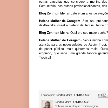
outras parcerias que considero a menina do
Comunitária, dos cursos profissionalizantes, do
Blog Zenilton Meira
- Este é um anos de eleiçõe
Helena Mulher de Coragem
- Sim, sou pré-cand
de Alexndre Iossef a prefeito de Jequié. Tenho c
Blog Zenilton Meira
- Qual é o seu maior sonho?
Helena Mulher de Coragem
- Servir minha co
atenção para as necessidades do Jardim Tropic
do poder público, mais queremos mais! Quer
emprego, que sabe uma grande fábrica geran
Tropical!
Editado por:
Zenilton Meira DRT/BA 1.562
Zenilton Meira DRT/BA 1.562
Noticias sobre Jequié e microrregião