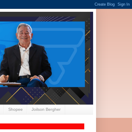
Shopee
Joilson Bergher