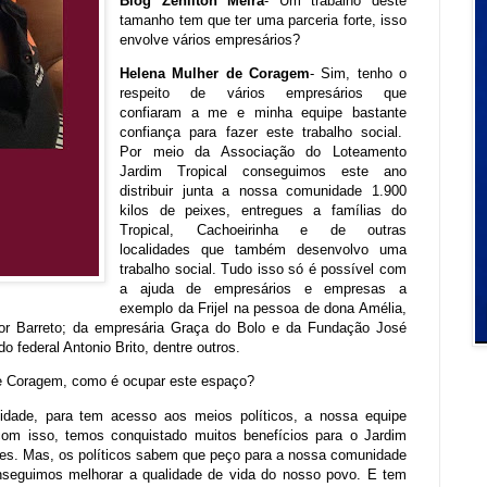
Blog Zenilton Meira
- Um trabalho deste
tamanho tem que ter uma parceria forte, isso
envolve vários empresários?
Helena Mulher de Coragem
- Sim, tenho o
respeito de vários empresários que
confiaram a me e minha equipe bastante
confiança para fazer este trabalho social.
Por meio da Associação do Loteamento
Jardim Tropical conseguimos este ano
distribuir junta a nossa comunidade 1.900
kilos de peixes, entregues a famílias do
Tropical, Cachoeirinha e de outras
localidades que também desenvolvo uma
trabalho social. Tudo isso só é possível com
a ajuda de empresários e empresas a
exemplo da Frijel na pessoa de dona Amélia,
ior Barreto; da empresária Graça do Bolo e da Fundação José
o federal Antonio Brito, dentre outros.
 de Coragem, como é ocupar este espaço?
idade, para tem acesso aos meios políticos, a nossa equipe
 com isso, temos conquistado muitos benefícios para o Jardim
ições. Mas, os políticos sabem que peço para a nossa comunidade
nseguimos melhorar a qualidade de vida do nosso povo. E tem