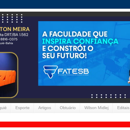
quié
Esporte
Artigos
Obtuário
Wilson Midlej
Editais