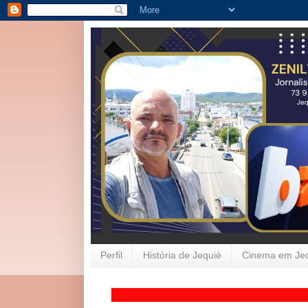
Perfil
História de Jequié
Cinema em Je