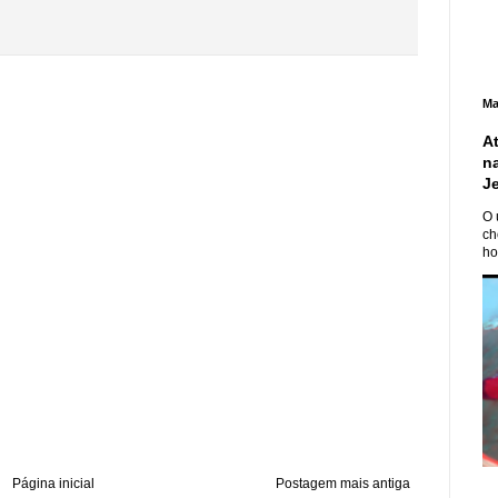
Ma
A
n
J
O 
ch
ho
Página inicial
Postagem mais antiga