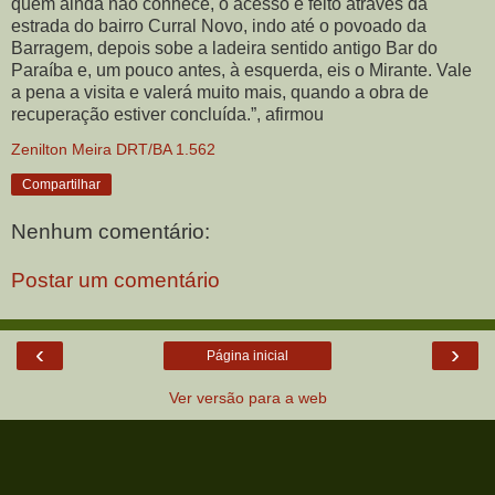
quem ainda não conhece, o acesso é feito através da
estrada do bairro Curral Novo, indo até o povoado da
Barragem, depois sobe a ladeira sentido antigo Bar do
Paraíba e, um pouco antes, à esquerda, eis o Mirante. Vale
a pena a visita e valerá muito mais, quando a obra de
recuperação estiver concluída.”, afirmou
Zenilton Meira DRT/BA 1.562
Compartilhar
Nenhum comentário:
Postar um comentário
‹
›
Página inicial
Ver versão para a web