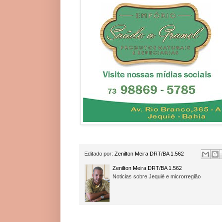
Editado por:
Zenilton Meira DRT/BA 1.562
Zenilton Meira DRT/BA 1.562
Noticias sobre Jequié e microrregião