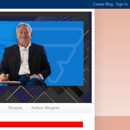
Shopee
Joilson Bergher