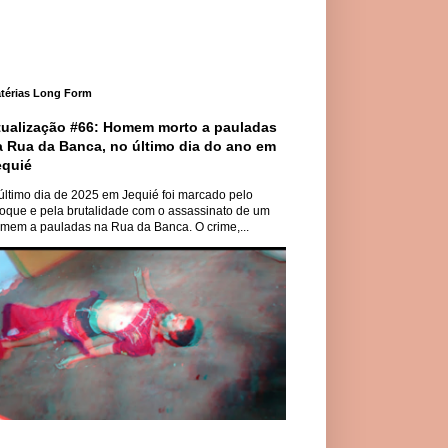
térias Long Form
tualização #66: Homem morto a pauladas
a Rua da Banca, no último dia do ano em
equié
último dia de 2025 em Jequié foi marcado pelo
oque e pela brutalidade com o assassinato de um
mem a pauladas na Rua da Banca. O crime,...