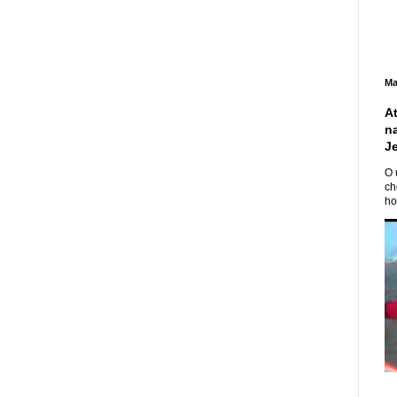
Ma
A
n
J
O 
ch
ho