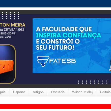
quié
Esporte
Artigos
Obtuário
Wilson Midlej
Editais