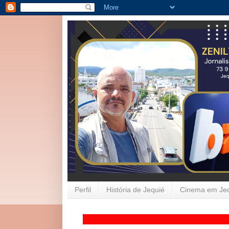
Perfil
História de Jequié
Cinema em Je