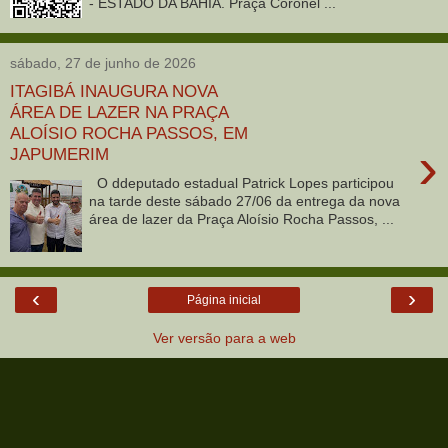
- ESTADO DA BAHIA. Praça Coronel ...
sábado, 27 de junho de 2026
ITAGIBÁ INAUGURA NOVA
ÁREA DE LAZER NA PRAÇA
ALOÍSIO ROCHA PASSOS, EM
›
JAPUMERIM
O ddeputado estadual Patrick Lopes participou
na tarde deste sábado 27/06 da entrega da nova
área de lazer da Praça Aloísio Rocha Passos, ...
‹
›
Página inicial
Ver versão para a web