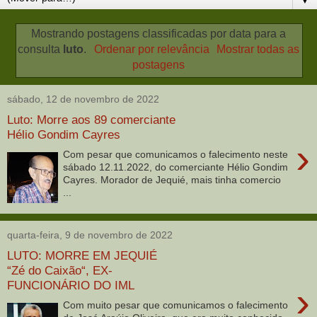
Mostrando postagens classificadas por data para a
consulta
luto
.
Ordenar por relevância
Mostrar todas as
postagens
sábado, 12 de novembro de 2022
Luto: Morre aos 89 comerciante
Hélio Gondim Cayres
›
Com pesar que comunicamos o falecimento neste
sábado 12.11.2022, do comerciante Hélio Gondim
Cayres. Morador de Jequié, mais tinha comercio
...
quarta-feira, 9 de novembro de 2022
LUTO: MORRE EM JEQUIÉ
“Zé do Caixão“, EX-
FUNCIONÁRIO DO IML
›
Com muito pesar que comunicamos o falecimento