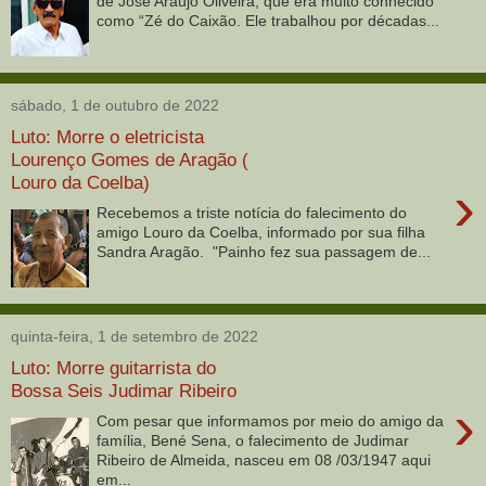
de José Araújo Oliveira, que era muito conhecido
como “Zé do Caixão. Ele trabalhou por décadas...
sábado, 1 de outubro de 2022
Luto: Morre o eletricista
Lourenço Gomes de Aragão (
Louro da Coelba)
›
Recebemos a triste notícia do falecimento do
amigo Louro da Coelba, informado por sua filha
Sandra Aragão. "Painho fez sua passagem de...
quinta-feira, 1 de setembro de 2022
Luto: Morre guitarrista do
Bossa Seis Judimar Ribeiro
›
Com pesar que informamos por meio do amigo da
família, Bené Sena, o falecimento de Judimar
Ribeiro de Almeida, nasceu em 08 /03/1947 aqui
em...