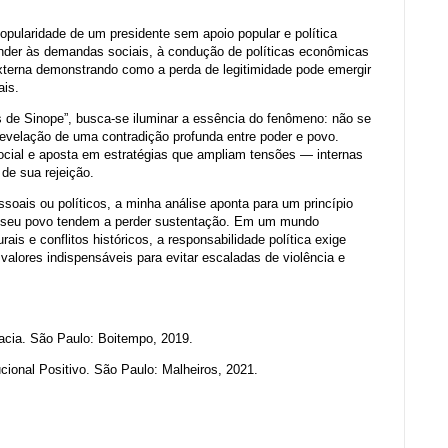
popularidade de um presidente sem apoio popular e política
onder às demandas sociais, à condução de políticas econômicas
 externa demonstrando como a perda de legitimidade pode emergir
ais.
es de Sinope”, busca-se iluminar a essência do fenômeno: não se
evelação de uma contradição profunda entre poder e povo.
ocial e aposta em estratégias que ampliam tensões — internas
 de sua rejeição.
soais ou políticos, a minha análise aponta para um princípio
am seu povo tendem a perder sustentação. Em um mundo
ais e conflitos históricos, a responsabilidade política exige
alores indispensáveis para evitar escaladas de violência e
acia. São Paulo: Boitempo, 2019.
cional Positivo. São Paulo: Malheiros, 2021.