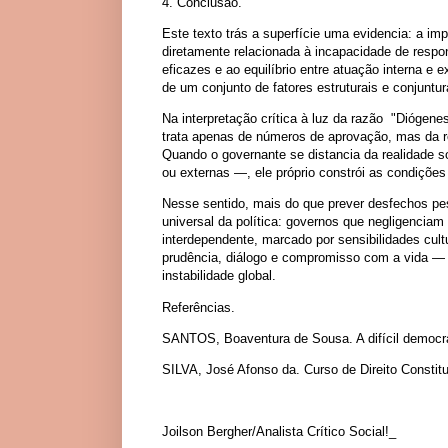
4. Conclusão.
Este texto trás a superfície uma evidencia: a im
diretamente relacionada à incapacidade de resp
eficazes e ao equilíbrio entre atuação interna e
de um conjunto de fatores estruturais e conjuntur
Na interpretação crítica à luz da razão "Diógen
trata apenas de números de aprovação, mas da r
Quando o governante se distancia da realidade s
ou externas —, ele próprio constrói as condições
Nesse sentido, mais do que prever desfechos pes
universal da política: governos que negligenci
interdependente, marcado por sensibilidades cultur
prudência, diálogo e compromisso com a vida — v
instabilidade global.
Referências.
SANTOS, Boaventura de Sousa. A difícil democr
SILVA, José Afonso da. Curso de Direito Constitu
Joilson Bergher/Analista Crítico Social!_