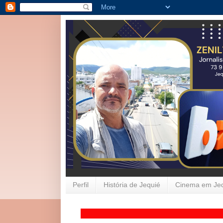
Perfil
História de Jequié
Cinema em Je