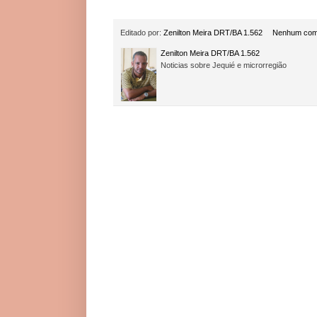
Editado por:
Zenilton Meira DRT/BA 1.562
Nenhum com
Zenilton Meira DRT/BA 1.562
Noticias sobre Jequié e microrregião