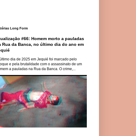
térias Long Form
tualização #66: Homem morto a pauladas
a Rua da Banca, no último dia do ano em
equié
último dia de 2025 em Jequié foi marcado pelo
oque e pela brutalidade com o assassinato de um
mem a pauladas na Rua da Banca. O crime,...