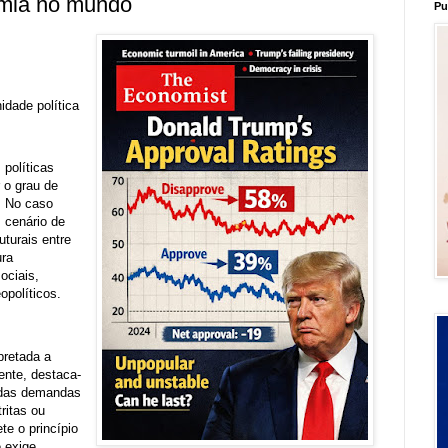
omia no mundo
Pu
idade política
 políticas
 o grau de
. No caso
 cenário de
uturais entre
ura
ociais,
opolíticos.
pretada a
mente, destaca-
 das demandas
ritas ou
e o princípio
 exige