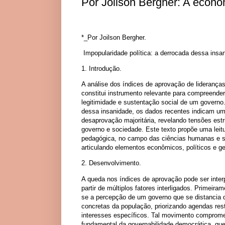
Por Joilson Bergher: A econ
*_Por Joilson Bergher.
Impopularidade política: a derrocada dessa insan
1. Introdução.
A análise dos índices de aprovação de lideranças
constitui instrumento relevante para compreender
legitimidade e sustentação social de um governo
dessa insanidade, os dados recentes indicam um
desaprovação majoritária, revelando tensões estr
governo e sociedade. Este texto propõe uma leit
pedagógica, no campo das ciências humanas e s
articulando elementos econômicos, políticos e ge
2. Desenvolvimento.
A queda nos índices de aprovação pode ser inter
partir de múltiplos fatores interligados. Primeira
se a percepção de um governo que se distancia
concretas da população, priorizando agendas rest
interesses específicos. Tal movimento compromet
fundamental da governabilidade democrática, que