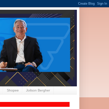
Shopee
Joilson Bergher