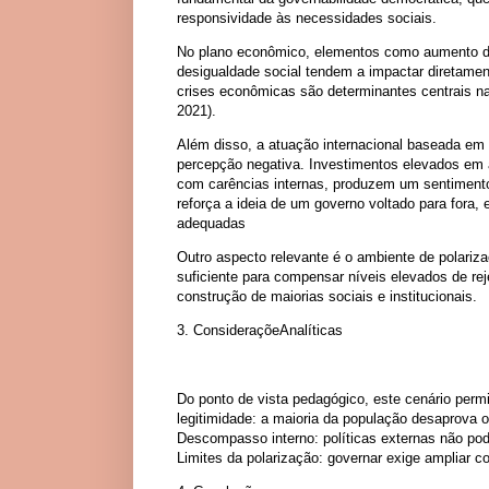
responsividade às necessidades sociais.
No plano econômico, elementos como aumento do
desigualdade social tendem a impactar diretamente
crises econômicas são determinantes centrais n
2021).
Além disso, a atuação internacional baseada em c
percepção negativa. Investimentos elevados em 
com carências internas, produzem um sentiment
reforça a ideia de um governo voltado para for
adequadas
Outro aspecto relevante é o ambiente de polariza
suficiente para compensar níveis elevados de r
construção de maiorias sociais e institucionais.
3. ConsideraçõeAnalíticas
Do ponto de vista pedagógico, este cenário per
legitimidade: a maioria da população desaprova o
Descompasso interno: políticas externas não po
Limites da polarização: governar exige ampliar 