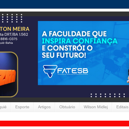
quié
Esporte
Artigos
Obtuário
Wilson Midlej
Editais