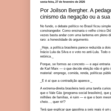
sexta-feira, 27 de fevereiro de 2026
Por Joilson Bergher. A pedag
cinismo da negação ou a sua 
No fundo, o debate político no Brasil ficou sim
constrangedor. Como ensinaria o velho cínico Di
vezes basta andar com uma lanterna em pleno dia
raro: a honestidade do argumento.
_Hoje, a política brasileira parece reduzida a doi
Inácio Lula da Silva e o voto no anti-Lula. Todo o
retórica._
Porque, se formos ao concreto — e aqui entraria 
de Karl Marx — o que decide eleição não é grito i
material: emprego, comida, renda, políticas públi
_E é aí que a contradição aparece._
A extrema-direita brasileira terá uma tarefa curi
que o Vale Gás (programa social brasileiro), que
milhões de famílias, é ruim — e que o bom mes
cheio..., quer rir!?
Terá que explicar que gasolina a seis reais é u