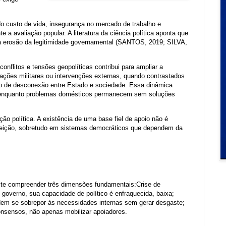
 custo de vida, insegurança no mercado de trabalho e
 a avaliação popular. A literatura da ciência política aponta que
a erosão da legitimidade governamental (SANTOS, 2019; SILVA,
onflitos e tensões geopolíticas contribui para ampliar a
ações militares ou intervenções externas, quando contrastados
o de desconexão entre Estado e sociedade. Essa dinâmica
a, enquanto problemas domésticos permanecem sem soluções
ção política. A existência de uma base fiel de apoio não é
ejeição, sobretudo em sistemas democráticos que dependem da
mite compreender três dimensões fundamentais:Crise de
 governo, sua capacidade de político é enfraquecida, baixa;
dem se sobrepor às necessidades internas sem gerar desgaste;
consensos, não apenas mobilizar apoiadores.