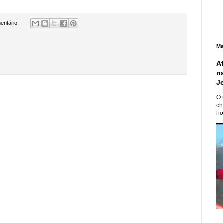
entário:
Ma
A
n
J
O 
ch
ho