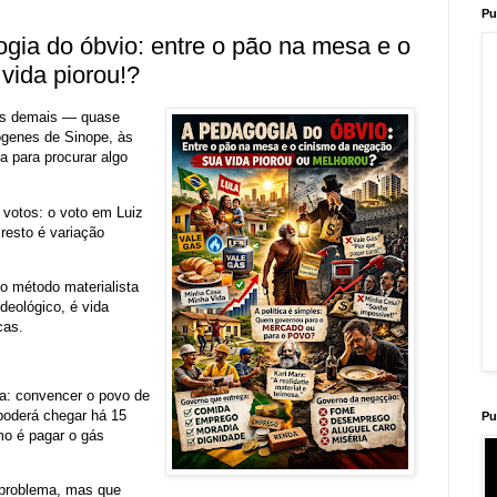
Pu
ogia do óbvio: entre o pão na mesa e o
vida piorou!?
ples demais — quase
ógenes de Sinope, às
 para procurar algo
s votos: o voto em Luiz
 resto é variação
o método materialista
deológico, é vida
cas.
osa: convencer o povo de
 poderá chegar há 15
Pu
mo é pagar o gás
m problema, mas que